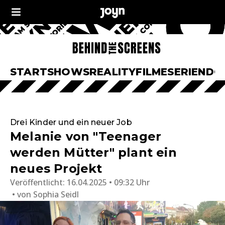
START
SHOWS
REALITY
FILME
SERIEN
DO
Drei Kinder und ein neuer Job
Melanie von "Teenager
werden Mütter" plant ein
neues Projekt
Veröffentlicht:
16.04.2025 • 09:32 Uhr
von
Sophia Seidl