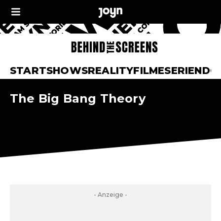
START
SHOWS
REALITY
FILME
SERIEN
DO
The Big Bang Theory
- Anzeige -