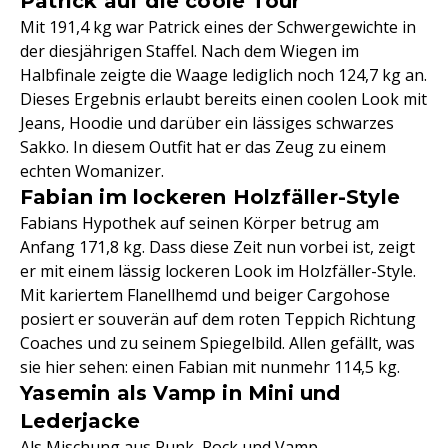
Patrick auf die coole Tour
Mit 191,4 kg war Patrick eines der Schwergewichte in
der diesjährigen Staffel. Nach dem Wiegen im
Halbfinale zeigte die Waage lediglich noch 124,7 kg an.
Dieses Ergebnis erlaubt bereits einen coolen Look mit
Jeans, Hoodie und darüber ein lässiges schwarzes
Sakko. In diesem Outfit hat er das Zeug zu einem
echten Womanizer.
Fabian im lockeren Holzfäller-Style
Fabians Hypothek auf seinen Körper betrug am
Anfang 171,8 kg. Dass diese Zeit nun vorbei ist, zeigt
er mit einem lässig lockeren Look im Holzfäller-Style.
Mit kariertem Flanellhemd und beiger Cargohose
posiert er souverän auf dem roten Teppich Richtung
Coaches und zu seinem Spiegelbild. Allen gefällt, was
sie hier sehen: einen Fabian mit nunmehr 114,5 kg.
Yasemin als Vamp in Mini und
Lederjacke
Als Mischung aus Punk, Rock und Vamp