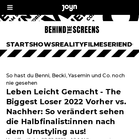
START
SHOWS
REALITY
FILME
SERIEN
DO
So hast du Benni, Becki, Yasemin und Co. noch
nie gesehen
Leben Leicht Gemacht - The
Biggest Loser 2022 Vorher vs.
Nachher: So verändert sehen
die Halbfinalist:innen nach
dem Umstyling aus!