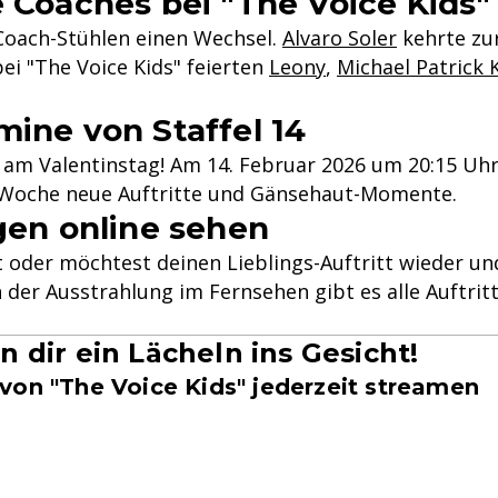
e Coaches bei "The Voice Kids"
 Coach-Stühlen einen Wechsel.
Alvaro Soler
kehrte zu
bei "The Voice Kids" feierten
Leony
,
Michael Patrick K
ine von Staffel 14
 am Valentinstag! Am 14. Februar 2026 um 20:15 Uhr 
e Woche neue Auftritte und Gänsehaut-Momente.
gen online sehen
t oder möchtest deinen Lieblings-Auftritt wieder u
h der Ausstrahlung im Fernsehen gibt es alle Auftri
n dir ein Lächeln ins Gesicht!
 von "The Voice Kids" jederzeit streamen