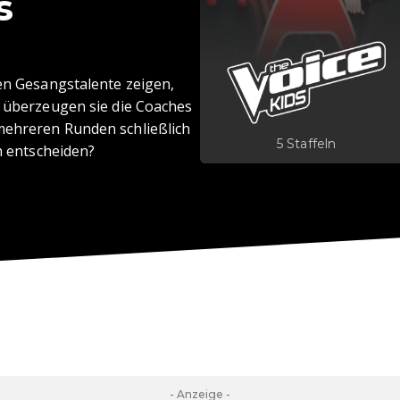
s
ten Gesangstalente zeigen,
s überzeugen sie die Coaches
mehreren Runden schließlich
5 Staffeln
ch entscheiden?
- Anzeige -