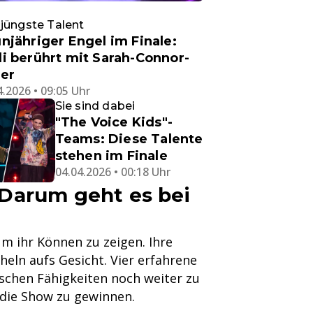
jüngste Talent
njähriger Engel im Finale:
i berührt mit Sarah-Connor-
er
4.2026 • 09:05 Uhr
Sie sind dabei
"The Voice Kids"-
Teams: Diese Talente
stehen im Finale
04.04.2026 • 00:18 Uhr
 Darum geht es bei
um ihr Können zu zeigen. Ihre
ln aufs Gesicht. Vier erfahrene
lischen Fähigkeiten noch weiter zu
die Show zu gewinnen.