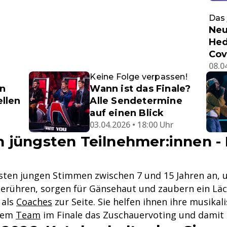
Das 
Neu
Hed
Cov
08.0
Keine Folge verpassen!
n
Wann ist das Finale?
ellen
Alle Sendetermine
auf einen Blick
03.04.2026 • 18:00 Uhr
 jüngsten Teilnehmer:innen -
esten jungen Stimmen zwischen 7 und 15 Jahren an, 
ühren, sorgen für Gänsehaut und zaubern ein Läche
 als
Coaches
zur Seite. Sie helfen ihnen ihre musika
hrem
Team
im Finale das Zuschauervoting und damit 