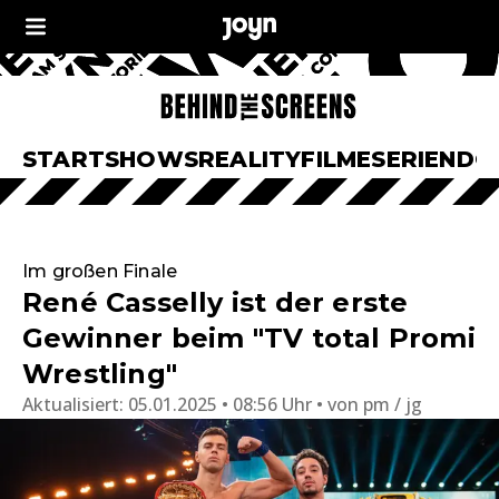
START
SHOWS
REALITY
FILME
SERIEN
DO
Im großen Finale
René Casselly ist der erste
Gewinner beim "TV total Promi
Wrestling"
Aktualisiert:
05.01.2025 • 08:56 Uhr
von
pm / jg