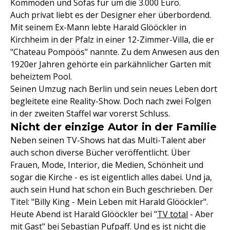
Kommoden und Sofas für um die 3.000 Euro.
Auch privat liebt es der Designer eher überbordend.
Mit seinem Ex-Mann lebte Harald Glööckler in
Kirchheim in der Pfalz in einer 12-Zimmer-Villa, die er
"Chateau Pompöös" nannte. Zu dem Anwesen aus den
1920er Jahren gehörte ein parkähnlicher Garten mit
beheiztem Pool.
Seinen Umzug nach Berlin und sein neues Leben dort
begleitete eine Reality-Show. Doch nach zwei Folgen
in der zweiten Staffel war vorerst Schluss.
Nicht der einzige Autor in der Familie
Neben seinen TV-Shows hat das Multi-Talent aber
auch schon diverse Bücher veröffentlicht. Über
Frauen, Mode, Interior, die Medien, Schönheit und
sogar die Kirche - es ist eigentlich alles dabei. Und ja,
auch sein Hund hat schon ein Buch geschrieben. Der
Titel: "Billy King - Mein Leben mit Harald Glööckler".
Heute Abend ist Harald Glööckler bei "
TV total
- Aber
mit Gast" bei
Sebastian Pufpaff
. Und es ist nicht die