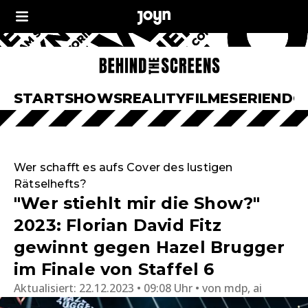
START
SHOWS
REALITY
FILME
SERIEN
DO
Wer schafft es aufs Cover des lustigen
Rätselhefts?
"Wer stiehlt mir die Show?"
2023: Florian David Fitz
gewinnt gegen Hazel Brugger
im Finale von Staffel 6
Aktualisiert:
22.12.2023 • 09:08 Uhr
von
mdp, ai