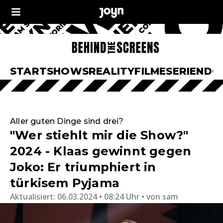
START
SHOWS
REALITY
FILME
SERIEN
DO
Aller guten Dinge sind drei?
"Wer stiehlt mir die Show?"
2024 - Klaas gewinnt gegen
Joko: Er triumphiert in
türkisem Pyjama
Aktualisiert:
06.03.2024 • 08:24 Uhr
von
sam