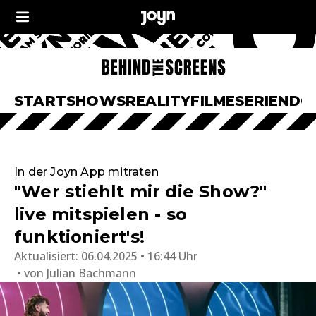
START
SHOWS
REALITY
FILME
SERIEN
DO
In der Joyn App mitraten
"Wer stiehlt mir die Show?"
live mitspielen - so
funktioniert's!
Aktualisiert:
06.04.2025 • 16:44 Uhr
von
Julian Bachmann