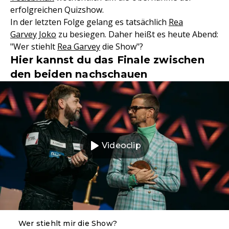
erfolgreichen Quizshow.
In der letzten Folge gelang es tatsächlich
Rea
Garvey
Joko
zu besiegen. Daher heißt es heute Abend:
"Wer stiehlt
Rea Garvey
die Show"?
Hier kannst du das Finale zwischen
den beiden nachschauen
Videoclip
Wer stiehlt mir die Show?