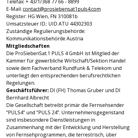
Telefax: + 43/1/368 77 66 - 8899
E-Mail:
contact@prosiebensat1puls4.com
Register: HG Wien, FN 310081b
Umsatzsteuer ID.: UID ATU 44302303
Zuständige Regulierungsbehörde:
Kommunikationsbehörde Austria
Mitgliedschaften
Die ProSiebenSat.1 PULS 4 GmbH ist Mitglied der
Kammer für gewerbliche Wirtschaft/Sektion Handel
sowie dem Fachverband Rundfunk & Telekom und
unterliegt den entsprechenden berufsrechtlichen
Regelungen.
Geschäftsführer:
DI (FH) Thomas Gruber und DI
Bernhard Albrecht
Die Gesellschaft betreibt primär die Fernsehsender
"PULS4" und "PULS 24". Unternehmensgegenstand
sind insbesondere Dienstleistungen in
Zusammenhang mit der Entwicklung und Herstellung
von Fernsehprogrammen, die terrestrisch, über