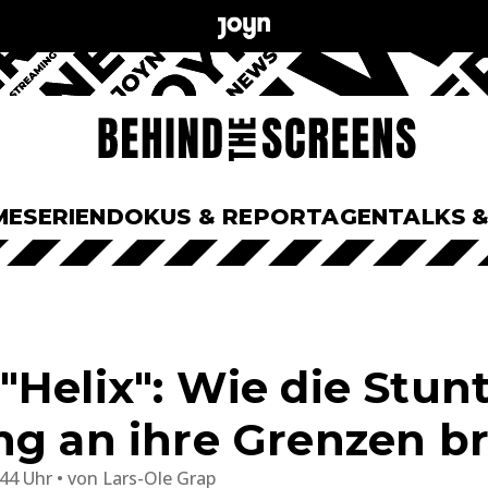
ME
SERIEN
DOKUS & REPORTAGEN
TALKS 
"Helix": Wie die Stun
ng an ihre Grenzen b
:44 Uhr
von
Lars-Ole Grap