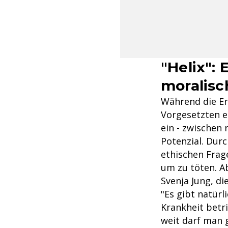
"Helix": 
moralis
Während die Erm
Vorgesetzten e
ein - zwischen 
Potenzial. Dur
ethischen Frag
um zu töten. A
Svenja Jung, d
"Es gibt natürl
Krankheit betri
weit darf man 