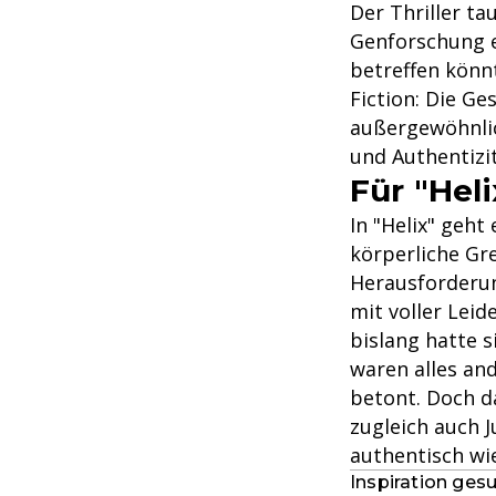
Der Thriller ta
Genforschung ei
betreffen könn
Fiction: Die G
außergewöhnlic
und Authentizit
Für "Hel
In "Helix" geht
körperliche Gr
Herausforderun
mit voller Leid
bislang hatte s
waren alles and
betont. Doch da
zugleich auch J
authentisch wie
Inspiration ges