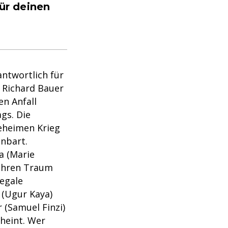
ür deinen
antwortlich für
 Richard Bauer
en Anfall
ags. Die
geheimen Krieg
nbart.
a (Marie
 ihren Traum
legale
 (Ugur Kaya)
 (Samuel Finzi)
cheint. Wer