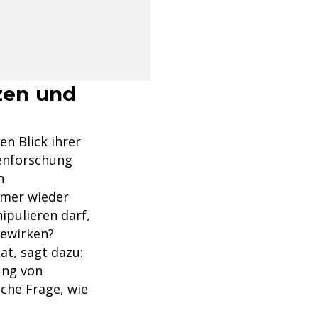
nzen und
en Blick ihrer
Genforschung
n
mmer wieder
ipulieren darf,
bewirken?
at, sagt dazu:
ung von
sche Frage, wie