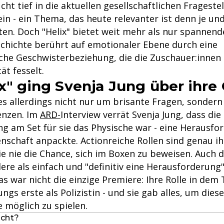
ucht tief in die aktuellen gesellschaftlichen Fragest
n - ein Thema, das heute relevanter ist denn je und
ten. Doch "Helix" bietet weit mehr als nur spannend
eschichte berührt auf emotionaler Ebene durch eine
he Geschwisterbeziehung, die die Zuschauer:innen m
ät fesselt.
ix" ging Svenja Jung über ihre
 es allerdings nicht nur um brisante Fragen, sonder
enzen. Im
ARD-
Interview verrät Svenja Jung, dass die
g am Set für sie das Physische war - eine Herausfor
enschaft anpackte. Actionreiche Rollen sind genau i
ie nie die Chance, sich im Boxen zu beweisen. Auch 
ere als einfach und "definitiv eine Herausforderung",
s war nicht die einzige Premiere: Ihre Rolle in dem T
ungs erste als Polizistin - und sie gab alles, um dies
 möglich zu spielen.
ucht?