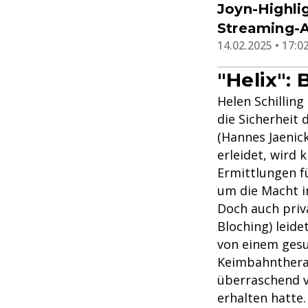
Joyn-Highlig
Streaming-
14.02.2025 • 17:0
"Helix":
Helen Schilling
die Sicherheit
(Hannes Jaenick
erleidet, wird 
Ermittlungen f
um die Macht i
Doch auch priv
Bloching) leide
von einem gesun
Keimbahntherap
überraschend v
erhalten hatte.