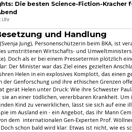
hts: Die besten Science-Fiction-Kracher f
Abend
2 Uhr
 Besetzung und Handlung
 (Svenja Jung), Personenschützerin beim BKA, ist ver
 des umstrittenen Wirtschafts- und Umweltministers
e). Doch als er bei einem Pressetermin plötzlich ein
klar: Der Minister war das Ziel eines gezielten Anschl
ühren Helen in ein explosives Komplott, das einen 
n der Genforschung und ihre ethischen Grenzen offe
at gerät Helen unter Druck: Wie ihre Schwester Paul
t sie an einer tödlichen, vererbbaren Krankheit. Um
den Kind zu verwirklichen, lässt sie sich auf eine il
ie im Ausland ein - ein Angebot, das ihr Mann Cem
on dem internationalen Gen-Experten Prof. Wöllner
 Doch schon bald wird klar: Etwas ist nicht, wie es s