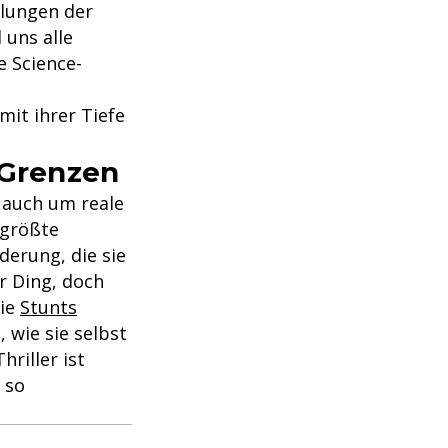
ellungen der
 uns alle
e Science-
it ihrer Tiefe
 Grenzen
n auch um reale
 größte
derung, die sie
hr Ding, doch
die
Stunts
 wie sie selbst
hriller ist
e so