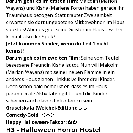
Darum geht es im ersten Film:
Malcolm (Marlon
Wayans) und Kisha (Marlene Forte) haben gerade ihr
Traumhaus bezogen. Statt trauter Zweisamkeit
erwarten sie dort ungebetene Mitbewohner: im Haus
spukt es! Aber es gibt keine Geister im Haus ... woher
kommt also der Spuk?
Jetzt kommen Spoiler, wenn du Teil 1 nicht
kennst!
Darum geh es im zweiten Film:
Seine vom Teufel
besessene Freundin Kisha ist tot. Nun will Malcolm
(Marlon Wayans) mit seiner neuen Flamme in ein
anderes Haus ziehen - inklusive ihrer drei Kinder.
Doch schon bald bemerkt er, dass es im Haus
paranormale Aktivitäten gibt ... und die Kinder
scheinen auch davon betroffen zu sein.
Gruselskala (Weichei-Edition)
:
🍳🍳
Comedy-Gold:
🥇🥇🥇
Happy Halloween-Faktor:
🎃🎃
H3 - Halloween Horror Hostel