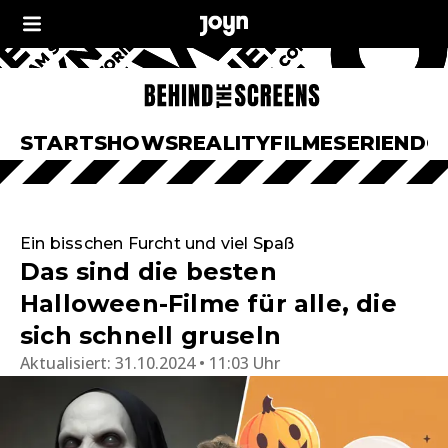
START
SHOWS
REALITY
FILME
SERIEN
DO
Ein bisschen Furcht und viel Spaß
Das sind die besten
Halloween-Filme für alle, die
sich schnell gruseln
Aktualisiert:
31.10.2024 • 11:03 Uhr