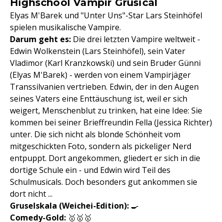
Highschool Vampir Grusical
Elyas M'Barek und "Unter Uns"-Star Lars Steinhöfel
spielen musikalische Vampire.
Darum geht es:
Die drei letzten Vampire weltweit -
Edwin Wolkenstein (Lars Steinhöfel), sein Vater
Vladimor (Karl Kranzkowski) und sein Bruder Günni
(Elyas M'Barek) - werden von einem Vampirjäger
Transsilvanien vertrieben. Edwin, der in den Augen
seines Vaters eine Enttäuschung ist, weil er sich
weigert, Menschenblut zu trinken, hat eine Idee: Sie
kommen bei seiner Brieffreundin Fella (Jessica Richter)
unter. Die sich nicht als blonde Schönheit vom
mitgeschickten Foto, sondern als pickeliger Nerd
entpuppt. Dort angekommen, gliedert er sich in die
dortige Schule ein - und Edwin wird Teil des
Schulmusicals. Doch besonders gut ankommen sie
dort nicht ...
Gruselskala
(Weichei-Edition):
🍳
Comedy-Gold:
🥇🥇🥇