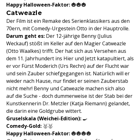
Happy Halloween-Faktor:
🎃🎃🎃
Catweazle
Der Film ist ein Remake des Serienklassikers aus den
70ern, mit Comedy-Urgestein Otto in der Hauptrolle.
Darum geht es:
Der 12-jährige Benny (Julius
Weckauf) stößt im Keller auf den Magier Catweazle
(Otto Waalkes) trifft. Der hat sich aus Versehen aus
dem 11. Jahrhundert ins Hier und Jetzt katapultiert, als
er vor Fürst Moderich (Urs Rechn) auf der Flucht war
und sein Zauber schiefgegangen ist. Natürlich will er
wieder nach Hause, nur findet er seinen Zauberstab
nicht mehr! Benny und Catweazle machen sich also
auf die Suche - doch dummerweise ist der Stab bei der
Kunstkennerin Dr. Metzler (Katja Riemann) gelandet,
die darin eine Goldgrube wittert.
Gruselskala
(Weichei-Edition):
🍳
Comedy-Gold:
🥇🥇
Happy Halloween-Faktor:
🎃🎃🎃🎃