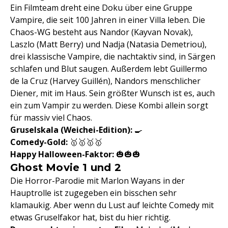
Ein Filmteam dreht eine Doku über eine Gruppe
Vampire, die seit 100 Jahren in einer Villa leben. Die
Chaos-WG besteht aus Nandor (Kayvan Novak),
Laszlo (Matt Berry) und Nadja (Natasia Demetriou),
drei klassische Vampire, die nachtaktiv sind, in Särgen
schlafen und Blut saugen. Außerdem lebt Guillermo
de la Cruz (Harvey Guillén), Nandors menschlicher
Diener, mit im Haus. Sein größter Wunsch ist es, auch
ein zum Vampir zu werden. Diese Kombi allein sorgt
für massiv viel Chaos.
Gruselskala (Weichei-Edition)
:
🍳
Comedy-Gold:
🥇🥇🥇🥇
Happy Halloween-Faktor:
🎃🎃🎃
Ghost Movie 1 und 2
Die Horror-Parodie mit Marlon Wayans in der
Hauptrolle ist zugegeben ein bisschen sehr
klamaukig. Aber wenn du Lust auf leichte Comedy mit
etwas Gruselfakor hat, bist du hier richtig.