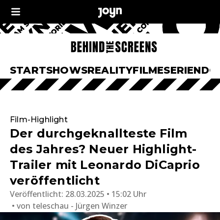
START
SHOWS
REALITY
FILME
SERIEN
DO
Film-Highlight
Der durchgeknallteste Film
des Jahres? Neuer Highlight-
Trailer mit Leonardo DiCaprio
veröffentlicht
Veröffentlicht:
28.03.2025 • 15:02 Uhr
von
teleschau - Jürgen Winzer