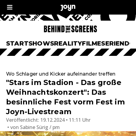
START
SHOWS
REALITY
FILME
SERIEN
DO
Wo Schlager und Kicker aufeinander treffen
"Stars im Stadion - Das große
Weihnachtskonzert": Das
besinnliche Fest vorm Fest im
Joyn-Livestream
Veröffentlicht:
19.12.2024 • 11:11 Uhr
von
Sabine Sürig / pm