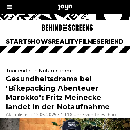
START
SHOWS
REALITY
FILME
SERIEN
DO
Tour endet in Notaufnahme
Gesundheitsdrama bei
"Bikepacking Abenteuer
Marokko": Fritz Meinecke
landet in der Notaufnahme
Aktualisiert:
12.05.2025 • 10:18 Uhr
von
teleschau