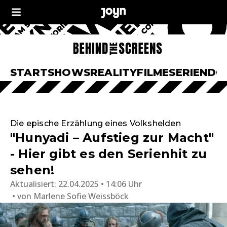
START
SHOWS
REALITY
FILME
SERIEN
DO
Die epische Erzählung eines Volkshelden
"Hunyadi – Aufstieg zur Macht"
- Hier gibt es den Serienhit zu
sehen!
Aktualisiert:
22.04.2025 • 14:06 Uhr
von
Marlene Sofie Weissböck