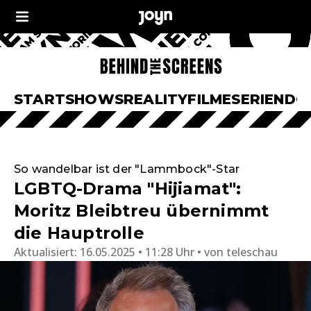
START
SHOWS
REALITY
FILME
SERIEN
DO
So wandelbar ist der "Lammbock"-Star
LGBTQ-Drama "Hijiamat":
Moritz Bleibtreu übernimmt
die Hauptrolle
Aktualisiert:
16.05.2025 • 11:28 Uhr
von
teleschau