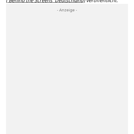
('Behind the Screens' Deutschland)
veröffentlicht.
- Anzeige -