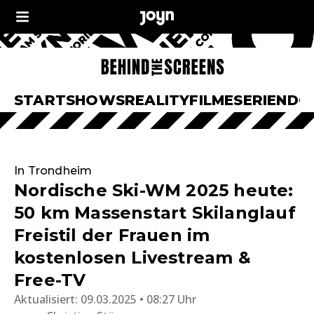
START
SHOWS
REALITY
FILME
SERIEN
DO
In Trondheim
Nordische Ski-WM 2025 heute:
50 km Massenstart Skilanglauf
Freistil der Frauen im
kostenlosen Livestream &
Free-TV
Aktualisiert:
09.03.2025 • 08:27 Uhr