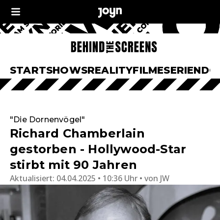
START
SHOWS
REALITY
FILME
SERIEN
DO
"Die Dornenvögel"
Richard Chamberlain
gestorben - Hollywood-Star
stirbt mit 90 Jahren
Aktualisiert:
04.04.2025 • 10:36 Uhr
von
JW