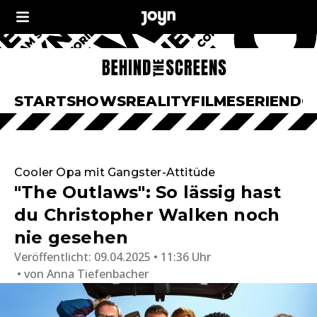
START
SHOWS
REALITY
FILME
SERIEN
DO
Cooler Opa mit Gangster-Attitüde
"The Outlaws": So lässig hast
du Christopher Walken noch
nie gesehen
Veröffentlicht:
09.04.2025 • 11:36 Uhr
von
Anna Tiefenbacher