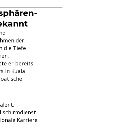
sphären-
ekannt
und
Rahmen der
n die Tiefe
hen.
tte er bereits
s in Kuala
roatische
alent:
llschirmdienst.
ionale Karriere