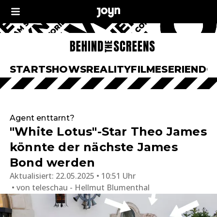
START
SHOWS
REALITY
FILME
SERIEN
DO
Agent enttarnt?
"White Lotus"-Star Theo James
könnte der nächste James
Bond werden
Aktualisiert:
22.05.2025 • 10:51 Uhr
von
teleschau - Hellmut Blumenthal