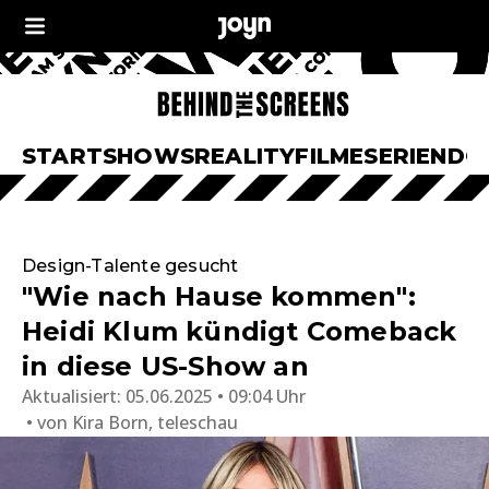
START
SHOWS
REALITY
FILME
SERIEN
DO
Design-Talente gesucht
"Wie nach Hause kommen":
Heidi Klum kündigt Comeback
in diese US-Show an
Aktualisiert:
05.06.2025 • 09:04 Uhr
von
Kira Born, teleschau