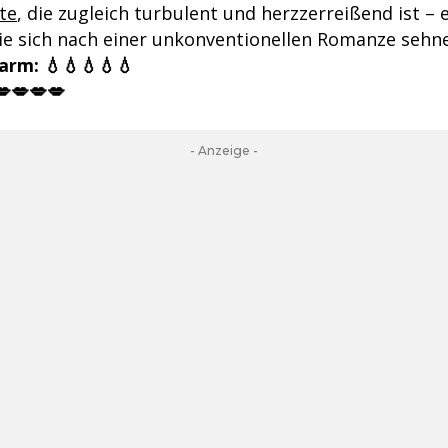
te
, die zugleich turbulent und herzzerreißend ist – e
 die sich nach einer unkonventionellen Romanze sehn
arm: 💧💧💧💧💧
💋💋💋💋
- Anzeige -