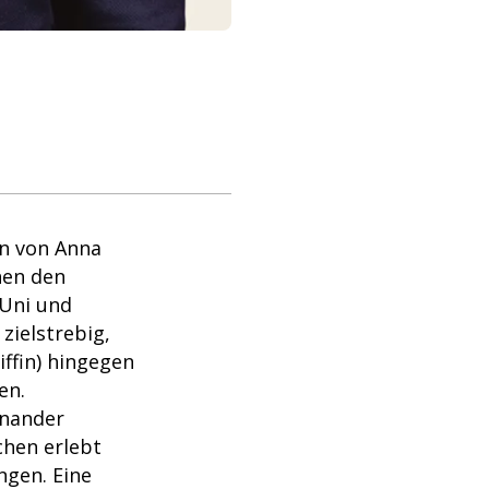
en von Anna
hen den
 Uni und
zielstrebig,
iffin) hingegen
en.
inander
chen erlebt
ngen. Eine