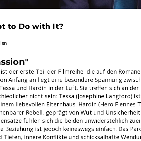
t to Do with It?
ilen
assion"
 ist der erste Teil der Filmreihe, die auf den Roman
Von Anfang an liegt eine besondere Spannung zwisc
essa und Hardin in der Luft. Sie treffen sich an der
iedlicher nicht sein: Tessa (Josephine Langford) ist 
inem liebevollen Elternhaus. Hardin (Hero Fiennes T
chenbarer Rebell, geprägt von Wut und Unsicherheit
gensätze fühlen sich die beiden unwiderstehlich zue
re Beziehung ist jedoch keineswegs einfach. Das Pär
d Tiefen, innere Konflikte und schicksalhafte Wendu