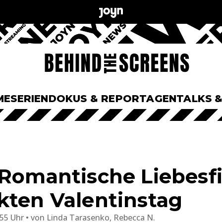
ME
SERIEN
DOKUS & REPORTAGEN
TALKS 
 Romantische Liebesf
kten Valentinstag
:55 Uhr
von
Linda Tarasenko, Rebecca N.