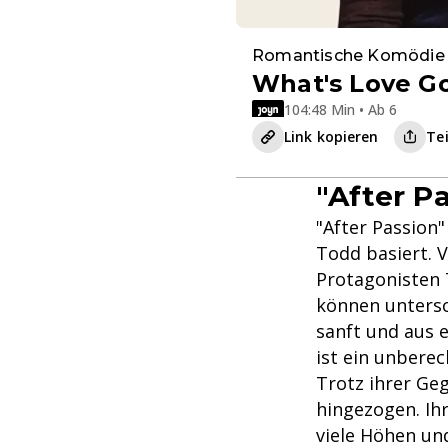
Romantische Komödie
What's Love Go
104:48 Min • Ab 6
Link kopieren
Te
"After P
"After Passion"
Todd basiert. 
Protagonisten T
können untersch
sanft und aus e
ist ein unbere
Trotz ihrer Ge
hingezogen. Ih
viele Höhen un