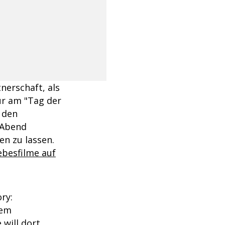
nerschaft, als
nur am "Tag der
s den
 Abend
en zu lassen.
ebesfilme auf
ry:
rem
 will dort