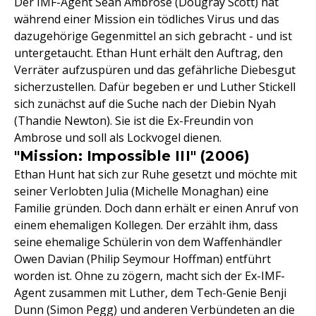
Der IMF-Agent Sean Ambrose (Dougray Scott) hat
während einer Mission ein tödliches Virus und das
dazugehörige Gegenmittel an sich gebracht - und ist
untergetaucht. Ethan Hunt erhält den Auftrag, den
Verräter aufzuspüren und das gefährliche Diebesgut
sicherzustellen. Dafür begeben er und Luther Stickell
sich zunächst auf die Suche nach der Diebin Nyah
(Thandie Newton). Sie ist die Ex-Freundin von
Ambrose und soll als Lockvogel dienen.
"Mission: Impossible III" (2006)
Ethan Hunt hat sich zur Ruhe gesetzt und möchte mit
seiner Verlobten Julia (Michelle Monaghan) eine
Familie gründen. Doch dann erhält er einen Anruf von
einem ehemaligen Kollegen. Der erzählt ihm, dass
seine ehemalige Schülerin von dem Waffenhändler
Owen Davian (Philip Seymour Hoffman) entführt
worden ist. Ohne zu zögern, macht sich der Ex-IMF-
Agent zusammen mit Luther, dem Tech-Genie Benji
Dunn (Simon Pegg) und anderen Verbündeten an die