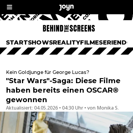
START
SHOWS
REALITY
FILME
SERIEN
DO
Kein Goldjunge für George Lucas?
"Star Wars"-Saga: Diese Filme
haben bereits einen OSCAR®
gewonnen
Aktualisiert:
04.05.2026 • 04:30 Uhr
von
Monika S.