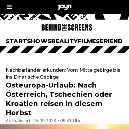
START
SHOWS
REALITY
FILME
SERIEN
DO
Nachbarländer erkunden: Vom Mittelgebirge bis
ins Dinarische Gebirge
Osteuropa-Urlaub: Nach
Österreich, Tschechien oder
Kroatien reisen in diesem
Herbst
Aktualisiert:
25.09.2023 • 09:31 Uhr