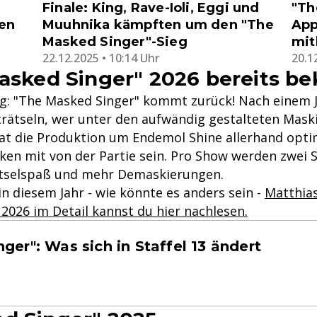
Finale: King, Rave-Ioli, Eggi und
"Th
den
Muuhnika kämpften um den "The
App
Masked Singer"-Sieg
mit
22.12.2025 • 10:14 Uhr
20.1
Masked Singer" 2026 bereits b
g: "The Masked Singer" kommt zurück! Nach einem J
rätseln, wer unter den aufwändig gestalteten Maski
at die Produktion um Endemol Shine allerhand opti
en mit von der Partie sein. Pro Show werden zwei S
tselspaß und mehr Demaskierungen.
 diesem Jahr - wie könnte es anders sein -
Matthia
2026 im Detail kannst du hier nachlesen.
ger": Was sich in Staffel 13 ändert