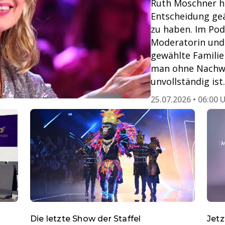
Ruth Moschner ha
Entscheidung geä
zu haben. Im Pod
Moderatorin und 
gewählte Familie
man ohne Nachwu
unvollständig ist.
25.07.2026 • 06:00 
Die letzte Show der Staffel
Jetz