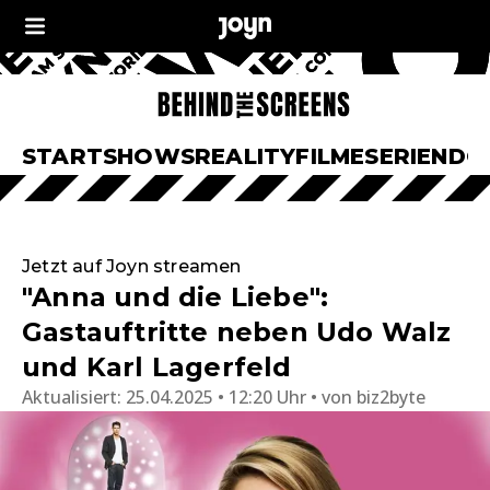
START
SHOWS
REALITY
FILME
SERIEN
DO
Jetzt auf Joyn streamen
"Anna und die Liebe":
Gastauftritte neben Udo Walz
und Karl Lagerfeld
Aktualisiert:
25.04.2025 • 12:20 Uhr
von
biz2byte