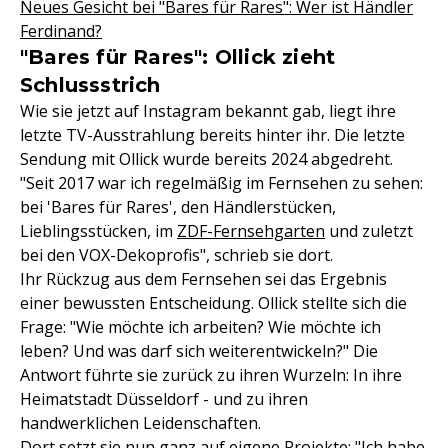
Neues Gesicht bei "Bares für Rares": Wer ist Händler
Ferdinand?
"Bares für Rares": Ollick zieht
Schlussstrich
Wie sie jetzt auf Instagram bekannt gab, liegt ihre
letzte TV-Ausstrahlung bereits hinter ihr. Die letzte
Sendung mit Ollick wurde bereits 2024 abgedreht.
"Seit 2017 war ich regelmäßig im Fernsehen zu sehen:
bei 'Bares für Rares', den Händlerstücken,
Lieblingsstücken, im
ZDF-
Fernsehgarten
und zuletzt
bei den VOX-Dekoprofis", schrieb sie dort.
Ihr Rückzug aus dem Fernsehen sei das Ergebnis
einer bewussten Entscheidung. Ollick stellte sich die
Frage: "Wie möchte ich arbeiten? Wie möchte ich
leben? Und was darf sich weiterentwickeln?" Die
Antwort führte sie zurück zu ihren Wurzeln: In ihre
Heimatstadt Düsseldorf - und zu ihren
handwerklichen Leidenschaften.
Dort setzt sie nun ganz auf eigene Projekte: "Ich habe