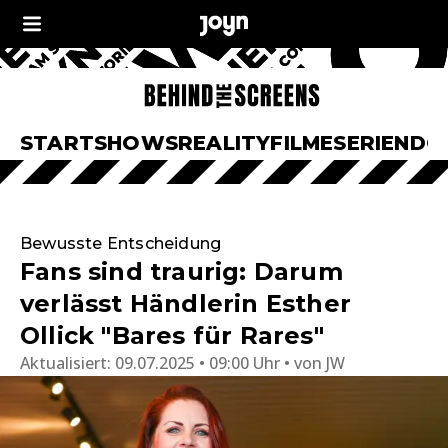
START
SHOWS
REALITY
FILME
SERIEN
DO
Bewusste Entscheidung
Fans sind traurig: Darum
verlässt Händlerin Esther
Ollick "Bares für Rares"
Aktualisiert:
09.07.2025 • 09:00 Uhr
von
JW