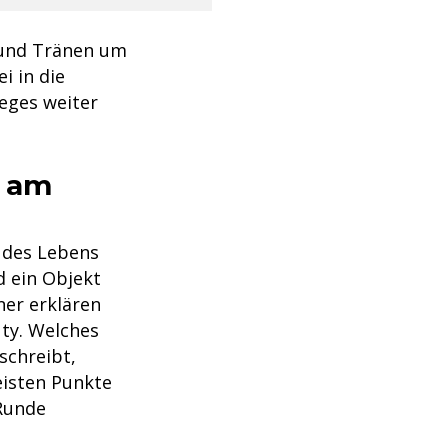
 und Tränen um
i in die
ieges weiter
h am
 des Lebens
d ein Objekt
er erklären
uty. Welches
schreibt,
eisten Punkte
 Runde