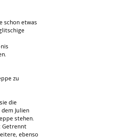
ze schon etwas
litschige
nis
en.
reppe zu
sie die
 dem Julien
reppe stehen.
: Getrennt
eitere, ebenso