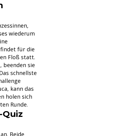
m
inzessinnen,
eses wiederum
ine
findet für die
n Floß statt.
, beenden sie
 Das schnellste
hallenge
uca, kann das
n holen sich
sten Runde.
-Quiz
an. Beide