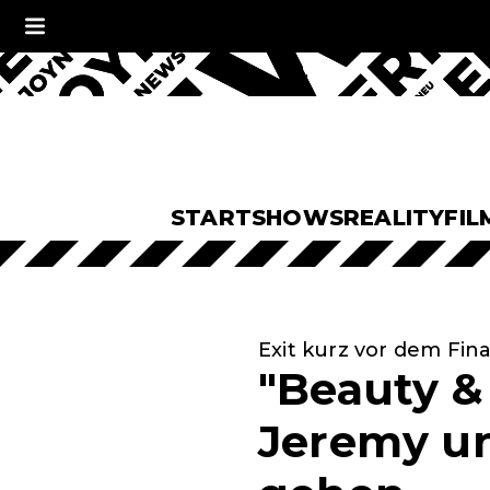
START
SHOWS
REALITY
FIL
Exit kurz vor dem Fina
"Beauty & 
Jeremy un