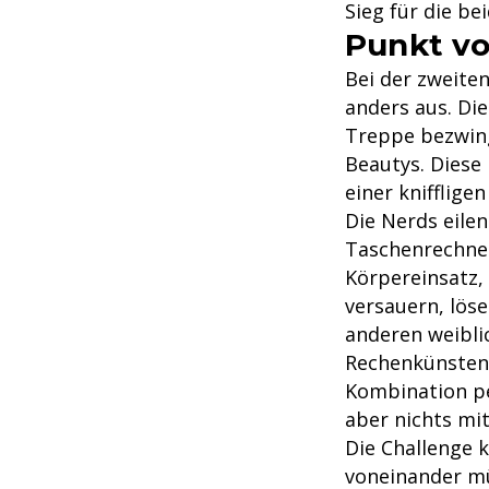
Sieg für die be
Punkt vo
Bei der zweite
anders aus. Di
Treppe bezwing
Beautys. Diese
einer kniffligen
Die Nerds eilen
Taschenrechnern
Körpereinsatz, 
versauern, löse
anderen weibli
Rechenkünsten. 
Kombination per
aber nichts mi
Die Challenge 
voneinander mü