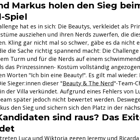
und Markus holen den Sieg bei
-Spiel
llenge hat es in sich: Die Beautys, verkleidet als Pr
stüme ausziehen und ihren Nerds zuwerfen, die di
. Kling gar nicht mal so schwer, gäbe es da nicht e
die die Sache richtig spannend macht: Die Challenge 
nem Turm und für die Nerds auf einem schwimmende
s das Prinzessinnen- Kostüm vollständig angezogen
en Worten "Ich bin eine Beauty!". Es gilt mal wieder:
ie Sieger:innen dieser "
Beauty & The Nerd
"-Team-C
n der Villa verkündet. Aufgrund eines Fehlers von L
Team später jedoch nicht bewertet werden. Deswege
kus den Sieg und sichern sich den Platz in der näch
andidaten sind raus? Das Exit
det
 treten Luca und Wiktoria gegen Jeremy und Ricarda 