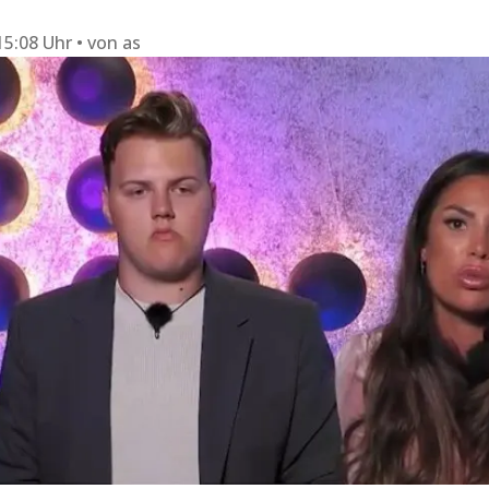
15:08 Uhr
von
as