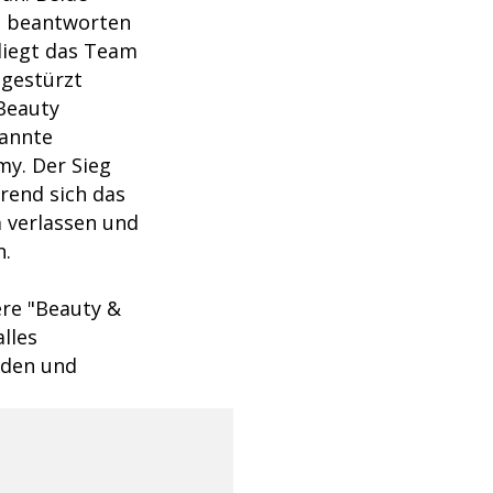
s beantworten
 liegt das Team
 gestürzt
Beauty
nannte
my. Der Sieg
rend sich das
a verlassen und
n.
re "Beauty &
lles
iden und