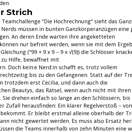
iden.
r Strich
n Teamchallenge "Die Hochrechnung" sieht das Gan
e Nerds müssen in bunten Ganzkörperanzügen eine g
en. An deren Ende warten ihre angeketteten
 können nur befreit werden, wenn sie mit dem Ergeb
 Gleichung ("99 + 9 x 9 – 9 x √(9)) die Schlösser knack
 zu Hilfe, bewaffnet mit
. Doch kein:e Nerd:in schafft es, trotz vollem
rechtzeitig bis zu den Gefangenen. Statt auf der T
n trotzdem erst Cecilia, und dann auch die
chen Beautys, das Rätsel, wenn auch nicht mit ihren
Sie drehen einfach so lange an den Schlössern, bis 
 Zufall herausfinden: Ein klarer Regelverstoß – von
tbekommt. Er bleibt erstmal alleine oberhalb der T
kann nicht gewertet werden. Es muss also Ersatz her
ssen die Teams innerhalb von zehn Minuten eine w