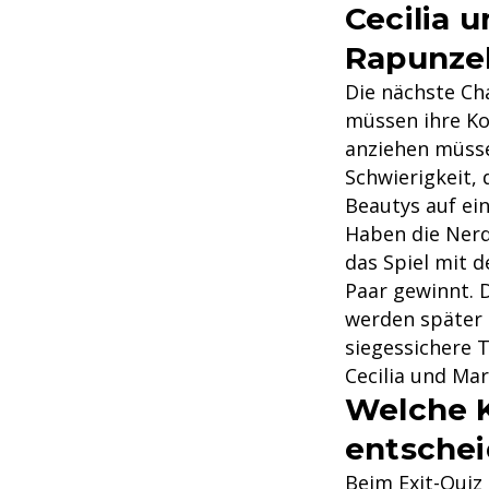
Cecilia 
Rapunzel
Die nächste Cha
müssen ihre Ko
anziehen müssen
Schwierigkeit, 
Beautys auf ei
Haben die Nerd
das Spiel mit d
Paar gewinnt. D
werden später i
siegessichere 
Cecilia und Mar
Welche K
entschei
Beim Exit-Quiz