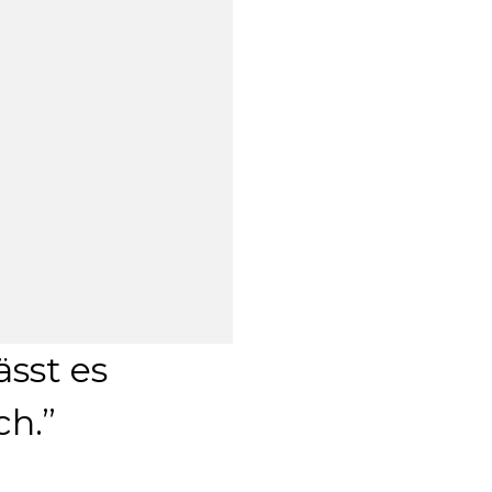
ässt es
ch.