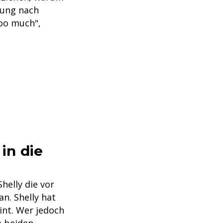
zung nach
too much",
in die
helly die vor
n. Shelly hat
eint. Wer jedoch