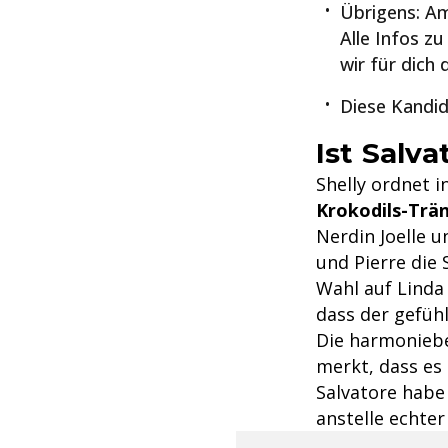
Übrigens: Am
Alle Infos z
wir für dich
Diese Kandida
Ist Salva
Shelly ordnet i
Krokodils-Trä
Nerdin Joelle 
und Pierre die 
Wahl auf Linda 
dass der gefühl
Die harmoniebe
merkt, dass es n
Salvatore habe
anstelle echter