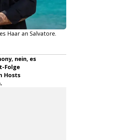
tes Haar an Salvatore.
ony, nein, es
t-Folge
en Hosts
.