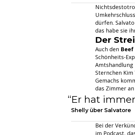
Nichtsdestotrot
Umkehrschluss,
dürfen. Salvato
das habe sie ih
Der Stre
Auch den
Beef
Schönheits-Expe
Amtshandlung de
Sternchen Kim V
Gemachs kommen
das Zimmer an s
Er hat immer
Shelly über Salvatore
Bei der Verkün
im Podcast, das