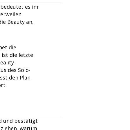
h bedeutet es im
verweilen
ie Beauty an,
net die
ist die letzte
eality-
xus des Solo-
sst den Plan,
rt.
d und bestätigt
llziehen, warum