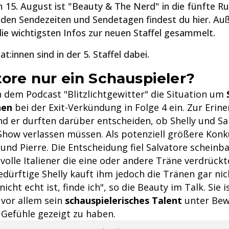
 15. August ist "Beauty & The Nerd" in die fünfte Ru
u den Sendezeiten und Sendetagen findest du hier. A
 die wichtigsten Infos zur neuen Staffel gesammelt.
t:innen sind in der 5. Staffel dabei.
tore nur ein Schauspieler?
n dem Podcast "Blitzlichtgewitter" die Situation um
nen
bei der Exit-Verkündung in Folge 4 ein. Zur Erin
und er durften darüber entscheiden, ob Shelly und S
Show verlassen müssen. Als potenziell größere Konku
und Pierre. Die Entscheidung fiel Salvatore scheinb
volle Italiener die eine oder andere Träne verdrückt
dürftige Shelly kauft ihm jedoch die Tränen gar nic
icht echt ist, finde ich", so die Beauty im Talk. Sie is
 vor allem sein
schauspielerisches Talent
unter Bewe
 Gefühle gezeigt zu haben.