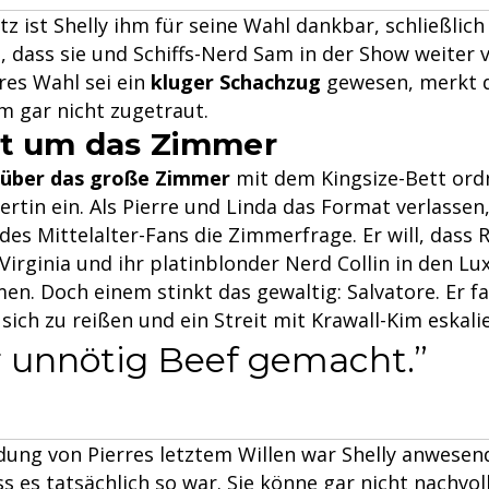
z ist Shelly ihm für seine Wahl dankbar, schließlic
 dass sie und Schiffs-Nerd Sam in der Show weiter 
res Wahl sei ein
kluger Schachzug
gewesen, merkt d
m gar nicht zugetraut.
it um das Zimmer
 über das große Zimmer
mit dem Kingsize-Bett ord
rtin ein. Als Pierre und Linda das Format verlassen, 
s Mittelalter-Fans die Zimmerfrage. Er will, dass R
irginia und ihr platinblonder Nerd Collin in den Lu
. Doch einem stinkt das gewaltig: Salvatore. Er fa
ich zu reißen und ein Streit mit Krawall-Kim eskalie
 unnötig Beef gemacht.
dung von Pierres letztem Willen war Shelly anwesen
s es tatsächlich so war. Sie könne gar nicht nachvo