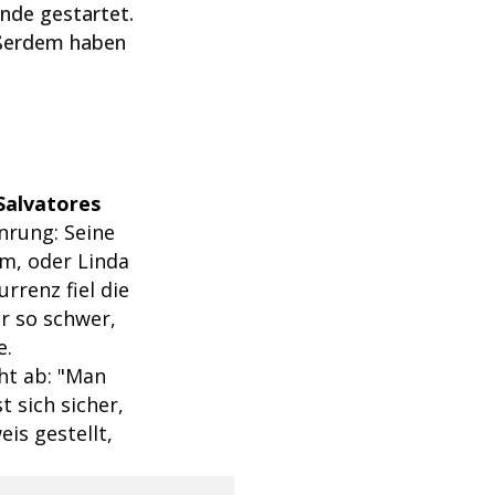
nde gestartet.
ußerdem haben
Salvatores
enrung: Seine
am, oder Linda
rrenz fiel die
ar so schwer,
e.
ht ab: "Man
t sich sicher,
is gestellt,