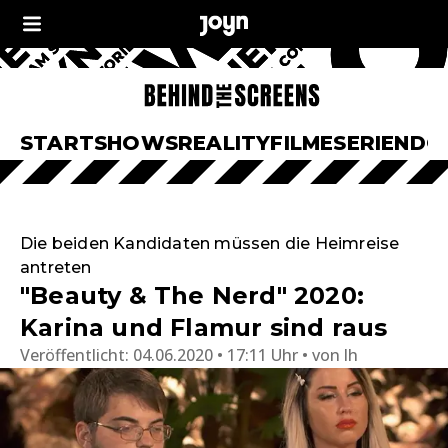
START
SHOWS
REALITY
FILME
SERIEN
DO
Die beiden Kandidaten müssen die Heimreise
antreten
"Beauty & The Nerd" 2020:
Karina und Flamur sind raus
Veröffentlicht:
04.06.2020 • 17:11 Uhr
von
lh