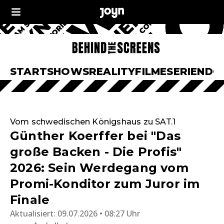
START
SHOWS
REALITY
FILME
SERIEN
DO
Vom schwedischen Königshaus zu SAT.1
Günther Koerffer bei "Das
große Backen - Die Profis"
2026: Sein Werdegang vom
Promi-Konditor zum Juror im
Finale
Aktualisiert:
09.07.2026 • 08:27 Uhr