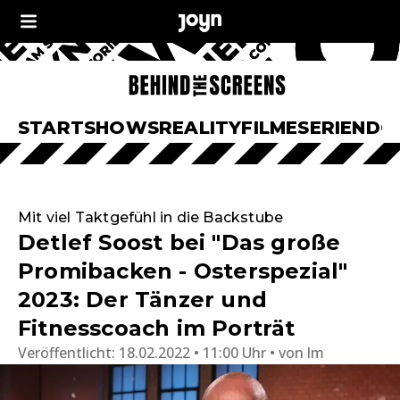
START
SHOWS
REALITY
FILME
SERIEN
DO
Mit viel Taktgefühl in die Backstube
Detlef Soost bei "Das große
Promibacken - Osterspezial"
2023: Der Tänzer und
Fitnesscoach im Porträt
Veröffentlicht:
18.02.2022 • 11:00 Uhr
von
lm