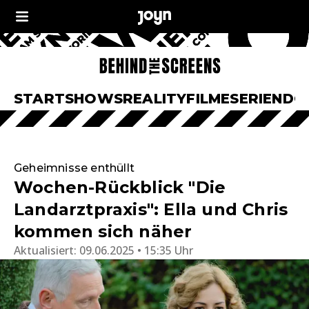
START
SHOWS
REALITY
FILME
SERIEN
DO
Geheimnisse enthüllt
Wochen-Rückblick "Die
Landarztpraxis": Ella und Chris
kommen sich näher
Aktualisiert:
09.06.2025 • 15:35 Uhr