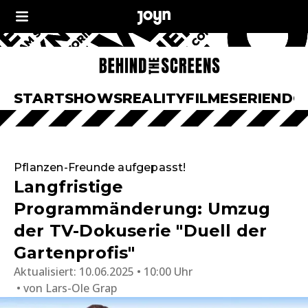
START
SHOWS
REALITY
FILME
SERIEN
DO
Pflanzen-Freunde aufgepasst!
Langfristige
Programmänderung: Umzug
der TV-Dokuserie "Duell der
Gartenprofis"
Aktualisiert:
10.06.2025 • 10:00 Uhr
von
Lars-Ole Grap