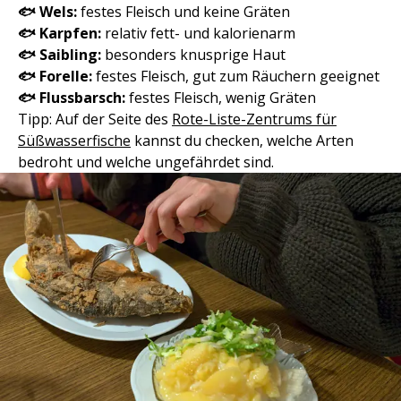
🐟
Wels:
festes Fleisch und keine Gräten
🐟
Karpfen:
relativ fett- und kalorienarm
🐟
Saibling:
besonders knusprige Haut
🐟
Forelle:
festes Fleisch, gut zum Räuchern geeignet
🐟
Flussbarsch:
festes Fleisch, wenig Gräten
Tipp: Auf der Seite des
Rote-Liste-Zentrums für
Süßwasserfische
kannst du checken, welche Arten
bedroht und welche ungefährdet sind.