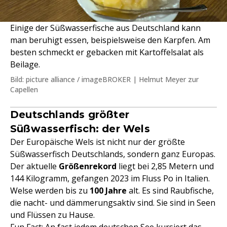
Einige der Süßwasserfische aus Deutschland kann
man beruhigt essen, beispielsweise den Karpfen. Am
besten schmeckt er gebacken mit Kartoffelsalat als
Beilage.
Bild: picture alliance / imageBROKER | Helmut Meyer zur
Capellen
Deutschlands größter
Süßwasserfisch: der Wels
Der Europäische Wels ist nicht nur der größte
Süßwasserfisch Deutschlands, sondern ganz Europas.
Der aktuelle
Größenrekord
liegt bei 2,85 Metern und
144 Kilogramm, gefangen 2023 im Fluss Po in Italien.
Welse werden bis zu
100 Jahre
alt. Es sind Raubfische,
die nacht- und dämmerungsaktiv sind. Sie sind in Seen
und Flüssen zu Hause.
Fun Fact: An fast jedem deutschen See kursiert das