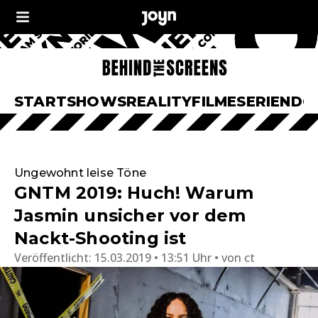
START
SHOWS
REALITY
FILME
SERIEN
DO
Ungewohnt leise Töne
GNTM 2019: Huch! Warum
Jasmin unsicher vor dem
Nackt-Shooting ist
Veröffentlicht:
15.03.2019 • 13:51 Uhr
von
ct