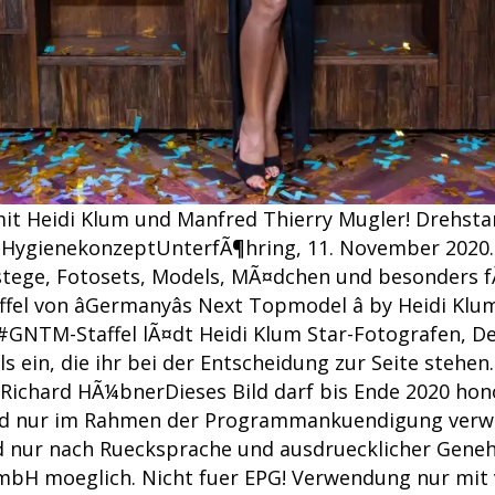
it Heidi Klum und Manfred Thierry Mugler! Drehstart
ygienekonzeptUnterfÃ¶hring, 11. November 2020. E
stege, Fotosets, Models, MÃ¤dchen und besonders f
fel von âGermanyâs Next Topmodel â by Heidi Klum
e #GNTM-Staffel lÃ¤dt Heidi Klum Star-Fotografen, D
 ein, die ihr bei der Entscheidung zur Seite stehen
/Richard HÃ¼bnerDieses Bild darf bis Ende 2020 hono
nd nur im Rahmen der Programmankuendigung verw
nd nur nach Ruecksprache und ausdruecklicher Gen
bH moeglich. Nicht fuer EPG! Verwendung nur mit 