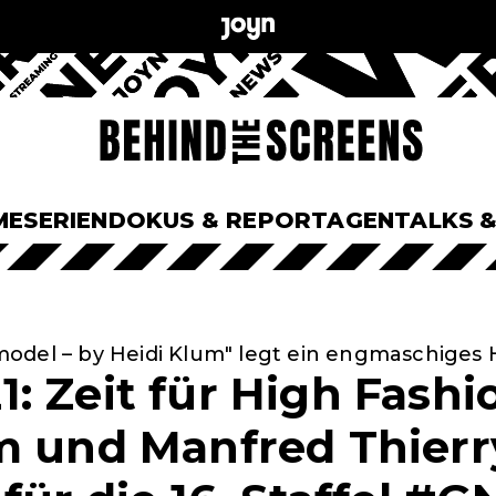
ME
SERIEN
DOKUS & REPORTAGEN
TALKS 
odel – by Heidi Klum" legt ein engmaschiges
: Zeit für High Fashi
m und Manfred Thierr