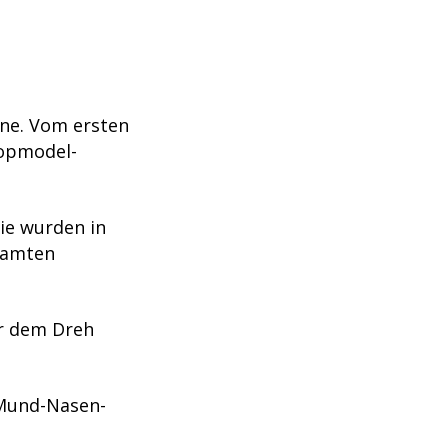
ne. Vom ersten
Topmodel-
ie wurden in
samten
or dem Dreh
 Mund-Nasen-