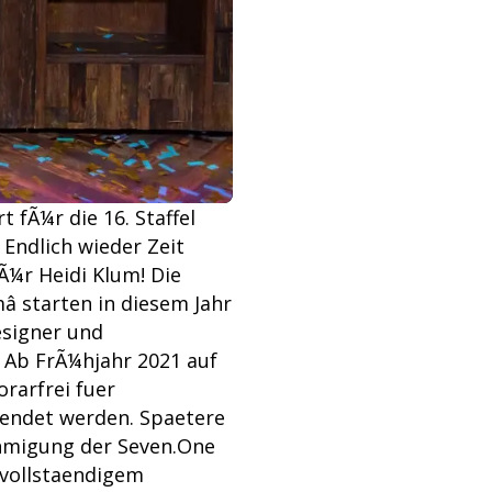
 fÃ¼r die 16. Staffel
ndlich wieder Zeit
Ã¼r Heidi Klum! Die
â starten in diesem Jahr
esigner und
. Ab FrÃ¼hjahr 2021 auf
rarfrei fuer
endet werden. Spaetere
ehmigung der Seven.One
vollstaendigem