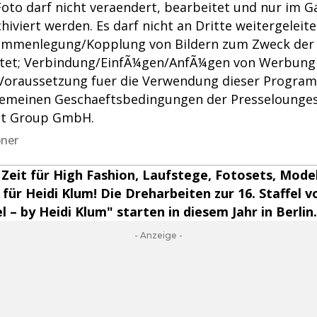
oto darf nicht veraendert, bearbeitet und nur im 
chiviert werden. Es darf nicht an Dritte weitergeleit
mmenlegung/Kopplung von Bildern zum Zweck der Er
ttet; Verbindung/EinfÃ¼gen/AnfÃ¼gen von Werbung n
Voraussetzung fuer die Verwendung dieser Program
emeinen Geschaeftsbedingungen der Presselounges
nt Group GmbH.
bner
 Zeit für High Fashion, Laufstege, Fotosets, Mod
für Heidi Klum! Die Dreharbeiten zur 16. Staffel 
– by Heidi Klum" starten in diesem Jahr in Berlin.
- Anzeige -