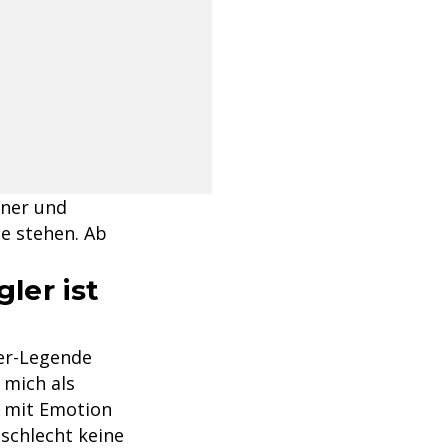
gner und
te stehen. Ab
ler ist
ner-Legende
 mich als
n mit Emotion
schlecht keine