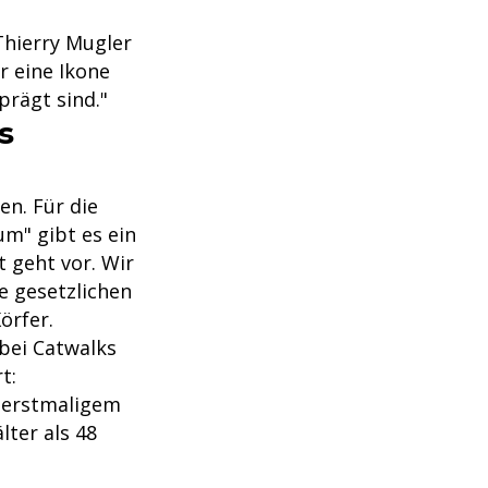
 Thierry Mugler
r eine Ikone
prägt sind."
s
n. Für die
um" gibt es ein
 geht vor. Wir
e gesetzlichen
örfer.
bei Catwalks
t:
i erstmaligem
lter als 48