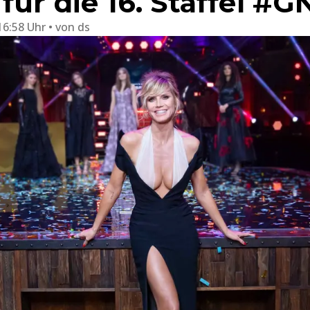
für die 16. Staffel #
16:58 Uhr
von
ds