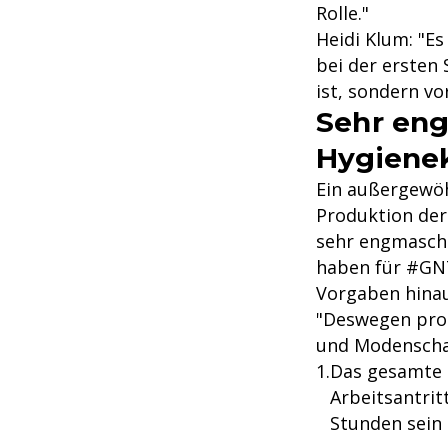
Rolle."
Heidi Klum: "Es
bei der ersten 
ist, sondern vo
Sehr en
Hygiene
Ein außergewöh
Produktion der 
sehr engmaschi
haben für #GNT
Vorgaben hinau
"Deswegen prod
und Modenschau
Das gesamte T
Arbeitsantrit
Stunden sein 