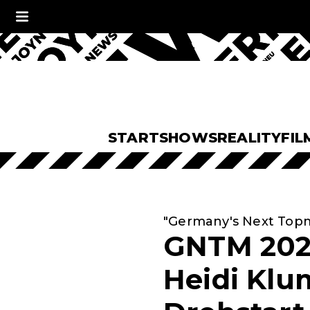
START
SHOWS
REALITY
FIL
"Germany's Next Topm
GNTM 2021
Heidi Klu