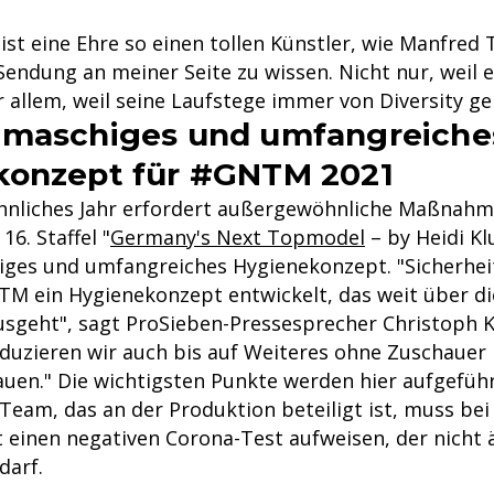
 ist eine Ehre so einen tollen Künstler, wie Manfred
Sendung an meiner Seite zu wissen. Nicht nur, weil e
r allem, weil seine Laufstege immer von Diversity ge
gmaschiges und umfangreiche
konzept für #GNTM 2021
nliches Jahr erfordert außergewöhnliche Maßnahme
16. Staffel "
Germany's Next Topmodel
– by Heidi Kl
ges und umfangreiches Hygienekonzept. "Sicherheit
M ein Hygienekonzept entwickelt, das weit über di
sgeht", sagt ProSieben-Pressesprecher Christoph K
uzieren wir auch bis auf Weiteres ohne Zuschauer 
en." Die wichtigsten Punkte werden hier aufgeführ
eam, das an der Produktion beteiligt ist, muss be
t einen negativen Corona-Test aufweisen, der nicht ä
darf.