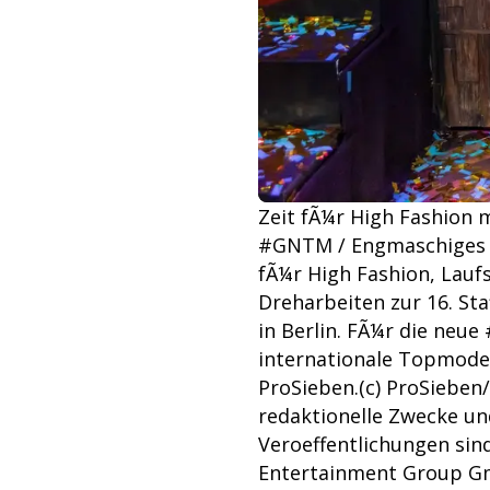
Zeit fÃ¼r High Fashion m
#GNTM / Engmaschiges H
fÃ¼r High Fashion, Lauf
Dreharbeiten zur 16. Staf
in Berlin. FÃ¼r die neu
internationale Topmodels
ProSieben.(c) ProSieben
redaktionelle Zwecke u
Veroeffentlichungen si
Entertainment Group Gm