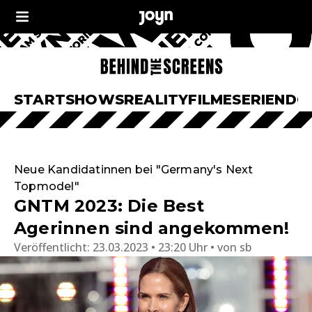
START
SHOWS
REALITY
FILME
SERIEN
DO
Neue Kandidatinnen bei "Germany's Next
Topmodel"
GNTM 2023: Die Best
Agerinnen sind angekommen!
Veröffentlicht:
23.03.2023 • 23:20 Uhr
von
sb