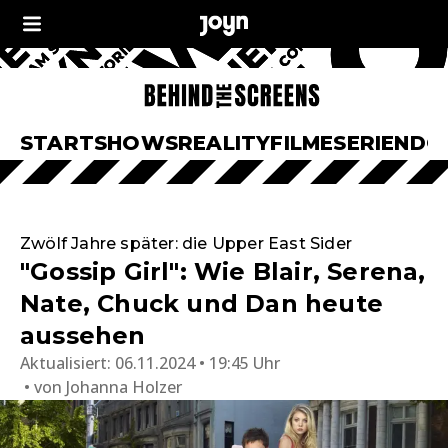
START
SHOWS
REALITY
FILME
SERIEN
DO
Zwölf Jahre später: die Upper East Sider
"Gossip Girl": Wie Blair, Serena,
Nate, Chuck und Dan heute
aussehen
Aktualisiert:
06.11.2024 • 19:45 Uhr
von
Johanna Holzer