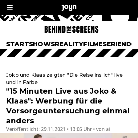
START
SHOWS
REALITY
FILME
SERIEN
DO
Joko und Klaas zeigten "Die Reise ins Ich" live
und in Farbe
"15 Minuten Live aus Joko &
Klaas": Werbung für die
Vorsorgeuntersuchung einmal
anders
Veröffentlicht:
29.11.2021 • 13:05 Uhr
von
ai