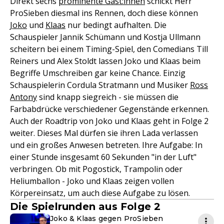
Direkt sechs
prominente Gäst:innen
schickt Herr
ProSieben diesmal ins Rennen, doch diese können
Joko
und
Klaas
nur bedingt aufhalten. Die
Schauspieler Jannik Schümann und Kostja Ullmann
scheitern bei einem Timing-Spiel, den Comedians Till
Reiners und Alex Stoldt lassen Joko und Klaas beim
Begriffe Umschreiben gar keine Chance. Einzig
Schauspielerin Cordula Stratmann und Musiker
Ross
Antony
sind knapp siegreich - sie müssen die
Farbabdrücke verschiedener Gegenstände erkennen.
Auch der Roadtrip von Joko und Klaas geht in Folge 2
weiter. Dieses Mal dürfen sie ihren Lada verlassen
und ein großes Anwesen betreten. Ihre Aufgabe: In
einer Stunde insgesamt 60 Sekunden "in der Luft"
verbringen. Ob mit Pogostick, Trampolin oder
Heliumballon - Joko und Klaas zeigen vollen
Körpereinsatz, um auch diese Aufgabe zu lösen.
Die Spielrunden aus Folge 2
Joko & Klaas gegen ProSieben