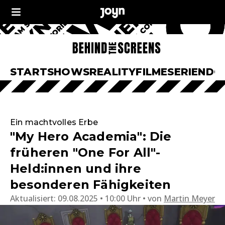
START
SHOWS
REALITY
FILME
SERIEN
DO
Ein machtvolles Erbe
"My Hero Academia": Die
früheren "One For All"-
Held:innen und ihre
besonderen Fähigkeiten
Aktualisiert:
09.08.2025 • 10:00 Uhr
von
Martin Meyer