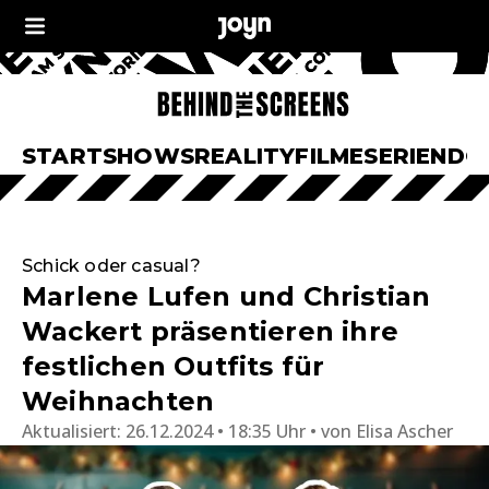
START
SHOWS
REALITY
FILME
SERIEN
DO
Schick oder casual?
Marlene Lufen und Christian
Wackert präsentieren ihre
festlichen Outfits für
Weihnachten
Aktualisiert:
26.12.2024 • 18:35 Uhr
von
Elisa Ascher