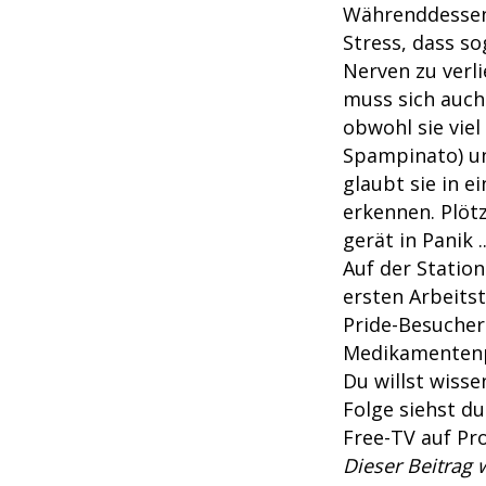
Währenddessen
Stress, dass s
Nerven zu verl
muss sich auc
obwohl sie vie
Spampinato) un
glaubt sie in 
erkennen. Plötz
gerät in Panik ..
Auf der Station
ersten Arbeitst
Pride-Besuche
Medikamentenp
Du willst wiss
Folge siehst du
Free-TV auf Pr
Dieser Beitrag