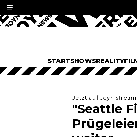
START
SHOWS
REALITY
FIL
Jetzt auf Joyn strea
"Seattle F
Prügeleien