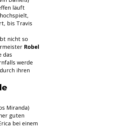
ffen läuft
hochspielt,
t, bis Travis
bt nicht so
ermeister
Robel
e das
nfalls werde
durch ihren
de
os Miranda)
iner guten
Erica bei einem