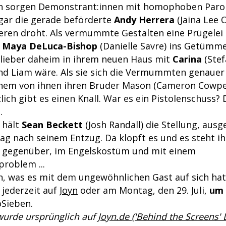
 sorgen Demonstrant:innen mit homophoben Parolen
ogar die gerade beförderte
Andy Herrera
(Jaina Lee O
ieren droht. Als vermummte Gestalten eine Prügelei 
h
Maya DeLuca-Bishop
(Danielle Savre) ins Getümme
l lieber daheim in ihrem neuen Haus mit
Carina
(Stef
d Liam wäre. Als sie sich die Vermummten genauer 
einem von ihnen ihren Bruder Mason (Cameron Cowpe
lich gibt es einen Knall. War es ein Pistolenschuss?
.
 hält
Sean Beckett
(Josh Randall) die Stellung, aus
ag nach seinem Entzug. Da klopft es und es steht ih
r gegenüber, im Engelskostüm und mit einem
roblem ...
en, was es mit dem ungewöhnlichen Gast auf sich hat
 jederzeit auf
Joyn
oder am Montag, den 29. Juli,
um 
oSieben.
 wurde ursprünglich auf
Joyn.de ('Behind the Screens'