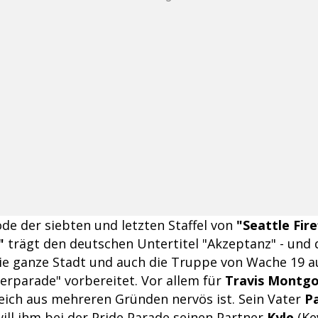
ode der siebten und letzten Staffel von
"Seattle Fire
"
trägt den deutschen Untertitel "Akzeptanz" - und
 die ganze Stadt und auch die Truppe von Wache 19 a
erparade" vorbereitet. Vor allem für
Travis Montg
leich aus mehreren Gründen nervös ist. Sein Vater
P
ill ihm bei der Pride Parade seinen Partner
Kyle
(Ke