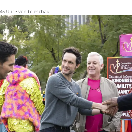
:45 Uhr
von
teleschau