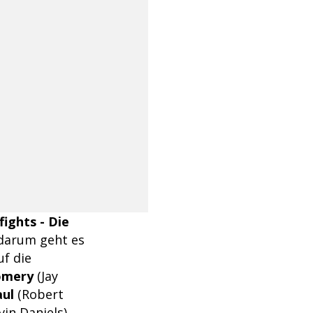
fights - Die
 darum geht es
uf die
omery
(Jay
aul
(Robert
vin Daniels)