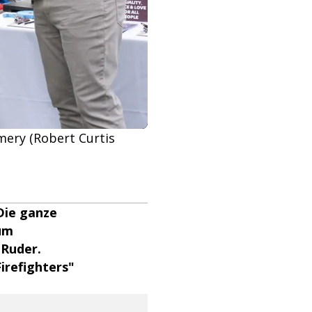
omery (Robert Curtis
 Die ganze
zum
Ruder.
irefighters"