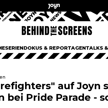
ME
SERIEN
DOKUS & REPORTAGEN
TALKS 
men
irefighters" auf Joyn
 bei Pride Parade - s