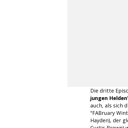
Die dritte Epis
jungen Helden
auch, als sich
"FABruary Wint
Hayden), der g
Curtis Brown) w