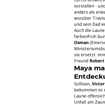
vorstellen - un
anders als erwa
worüber Travis 
und sein Dad e
Auch die Laune
farbenfroh bun
Osman
(Emerso
Ministeriumsbu
sie ersetzt. I
Freund
Robert 
Maya mac
Entdeck
Sullivan,
Victo
bekommen es 
Laune offensic
Unfall am Zaun