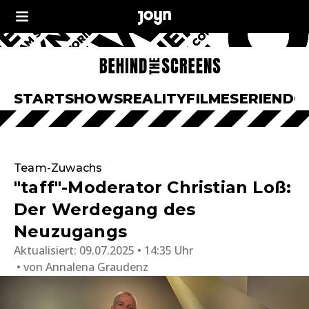
START
SHOWS
REALITY
FILME
SERIEN
DO
Team-Zuwachs
"taff"-Moderator Christian Loß:
Der Werdegang des
Neuzugangs
Aktualisiert:
09.07.2025 • 14:35 Uhr
von
Annalena Graudenz