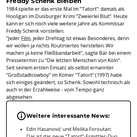
Freddy Schenk bleiben
1984 spielte er das erste Mal im "Tatort": damals als
Hooligan im Duisburger Krimi "Zweierlei Blut". Heute
kann er sich noch viele weitere Jahre als Kommissar
Freddy Schenk vorstellen.
"Jeder
Film
, jeder Drehtag ist etwas Besonderes, denn
wir wollen ja nichts Routiniertes herstellen. Wir
machen ja keine Fließbandarbeit", sagte Bär bei einem
Pressetermin zu "Die letzten Menschen von Köln".
Seit seinem ersten Einsatz als selbst ernannter
"Großstadtcowboy" im Kölner "Tatort" (1997) habe
sich einiges geändert, so Schenk. Sowohl technisch als
auch in der Erzählweise - vom Tempo ganz
abgesehen.
Wichtige Hinweise & Informationen 
Weitere interessante News:
Edin Hasanović und Melika Foroutan:
Das ist das neue "Tatort"-Ermittler-Duo