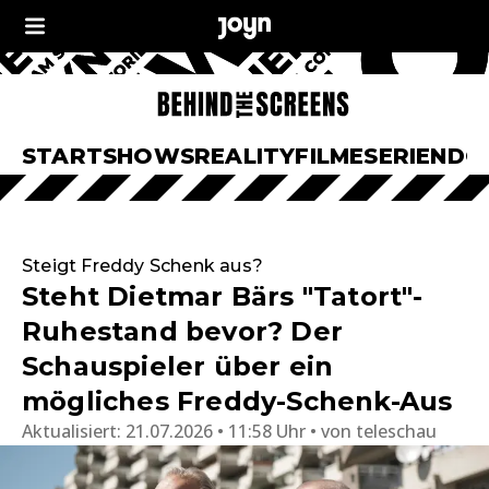
START
SHOWS
REALITY
FILME
SERIEN
DO
Steigt Freddy Schenk aus?
Steht Dietmar Bärs "Tatort"-
Ruhestand bevor? Der
Schauspieler über ein
mögliches Freddy-Schenk-Aus
Aktualisiert:
21.07.2026 • 11:58 Uhr
von
teleschau