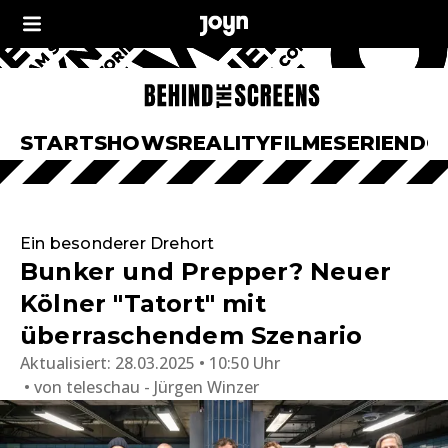
START
SHOWS
REALITY
FILME
SERIEN
DO
Ein besonderer Drehort
Bunker und Prepper? Neuer
Kölner "Tatort" mit
überraschendem Szenario
Aktualisiert:
28.03.2025 • 10:50 Uhr
von
teleschau - Jürgen Winzer